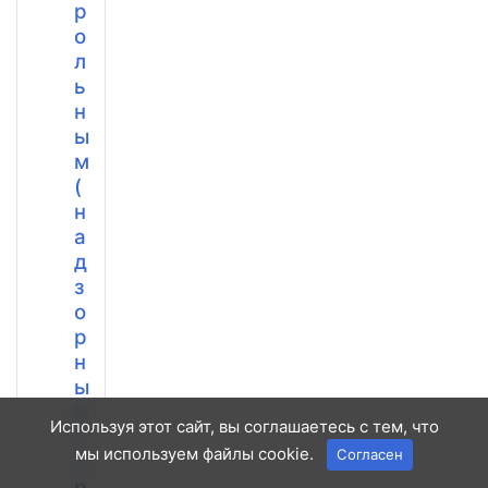
р
о
л
ь
н
ы
м
(
н
а
д
з
о
р
н
ы
м
Используя этот сайт, вы соглашаетесь с тем, что
)
мы используем файлы cookie.
Согласен
о
р