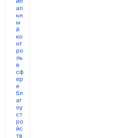
ип
ал
ьн
ы
й
ко
нт
ро
ль
в
сф
ер
е
бл
аг
оу
ст
ро
йс
тв