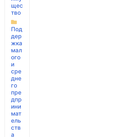
щес
тво
Под
дер
жка
мал
ого
и
сре
дне
го
пре
дпр
ини
мат
ель
ств
а