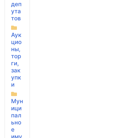
деп
ута
тов
Аук
цио
ны,
тор
ги,
зак
упк
и
Мун
ици
пал
ьно
е
иму