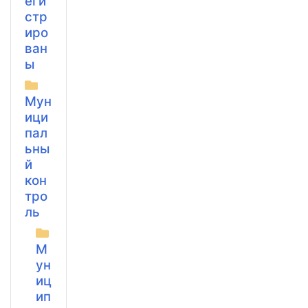
еги
стр
иро
ван
ы
Мун
ици
пал
ьны
й
кон
тро
ль
М
ун
иц
ип