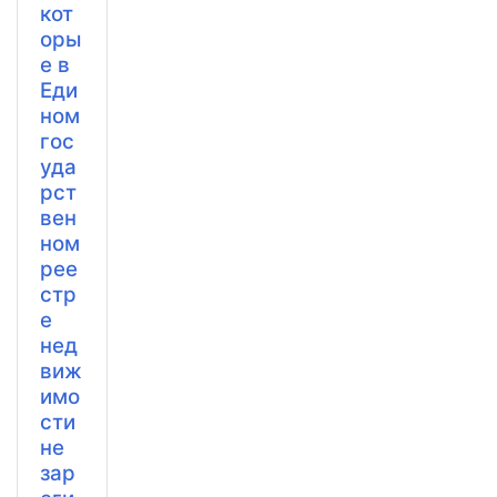
кот
оры
е в
Еди
ном
гос
уда
рст
вен
ном
рее
стр
е
нед
виж
имо
сти
не
зар