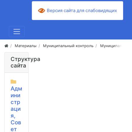
Версия сайта для слабовидящих
Материалы
Муниципальный контроль
Муниципальный 
Структура
сайта
Адм
ини
стр
аци
я,
Сов
ет