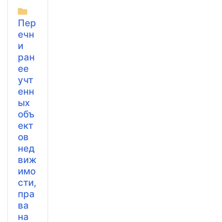
Пер
ечн
и
ран
ее
учт
енн
ых
объ
ект
ов
нед
виж
имо
сти,
пра
ва
на